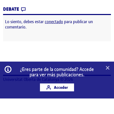
CONTRIBUTION
0
EN PEC 3. ESPACIADO: KERNING Y TRACKIN
DEBATE
Lo siento, debes estar
conectado
para publicar un
comentario.
×
Información
¿Eres parte de la comunidad? Accede
para ver más publicaciones.
Universitat Oberta de Catalunya © 2026
Acceder
Este es un espacio de trabajo personal de un/a
estudiante de la Universitat Oberta de Catalunya.