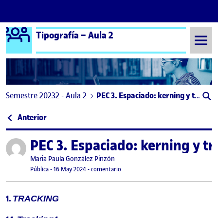
Logo Ágora
Tipografía – Aula 2
Saltar al contenido
Semestre 20232 - Aula 2
PEC 3. Espaciado: kerning y tracking.
Navegación de entradas
: PEC2.MALAS PRÁCTICAS EN EL USO DE LA TIPOG
Anterior
PEC 3. Espaciado: kerning y tr
Publicado por
Publicado por
Maria Paula González Pinzón
Visibilidad:
Fecha de publicación
en PEC 3. Espaciado: kerning y trackin
Pública
-
16 May 2024
-
comentario
1.
TRACKING