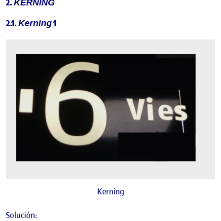
2.
KERNING
2.1.
1
Kerning
Kerning
Solución: